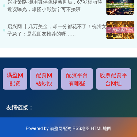
兴业策略 御用舞伴跳楼离世后，67岁杨丽萍
近况曝光，难怪小彩旗宁可不接班
启兴网 十几万美金，却一分都花不了！杭州女
子急了：是我朋友推荐的呀……
满盈网
配资网
配资平台
股票配资平
配资
站炒股
有哪些
台网址
友情链接：
Powered by
满盈网配资
RSS地图
HTML地图