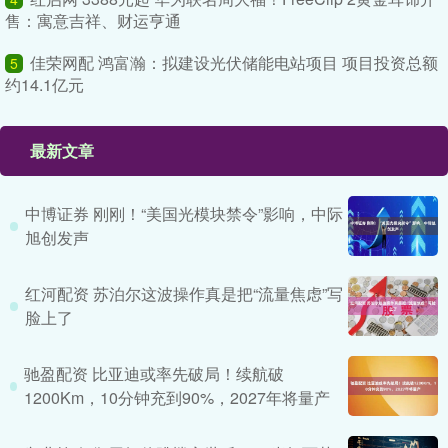
售：寓意吉祥、财运亨通
佳荣网配 鸿富瀚：拟建设光伏储能电站项目 项目投资总额
5
约14.1亿元
最新文章
中博证券 刚刚！“美国光模块禁令”影响，中际
旭创发声
红河配资 苏泊尔这波操作真是把“流量焦虑”写
脸上了
驰盈配资 比亚迪或率先破局！续航破
1200Km，10分钟充到90%，2027年将量产