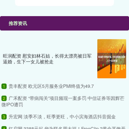
推荐资讯
旺润配资 慰安妇林石姑，长得太漂亮被日军
逼婚，生下一女儿被抢走
贵丰配资 欧元区5月服务业PMI终值为49.7
1
广禾配资 “带病闯关”项目频现一案多罚 中信证券等因辉芒
2
微IPO遭罚
升宏网 淡季不淡，旺季更旺，中小滨海酒店抖音掘金
3
红启网 3388元起 华为联名周大福！FreeClip 2黄金耳饰开
4