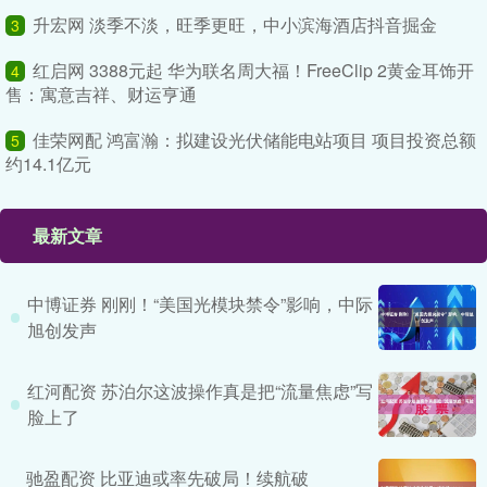
升宏网 淡季不淡，旺季更旺，中小滨海酒店抖音掘金
3
红启网 3388元起 华为联名周大福！FreeClip 2黄金耳饰开
4
售：寓意吉祥、财运亨通
佳荣网配 鸿富瀚：拟建设光伏储能电站项目 项目投资总额
5
约14.1亿元
最新文章
中博证券 刚刚！“美国光模块禁令”影响，中际
旭创发声
红河配资 苏泊尔这波操作真是把“流量焦虑”写
脸上了
驰盈配资 比亚迪或率先破局！续航破