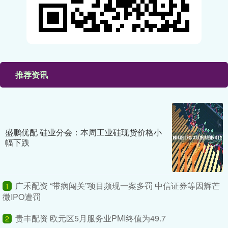
推荐资讯
盛鹏优配 硅业分会：本周工业硅现货价格小
幅下跌
广禾配资 “带病闯关”项目频现一案多罚 中信证券等因辉芒
1
微IPO遭罚
贵丰配资 欧元区5月服务业PMI终值为49.7
2