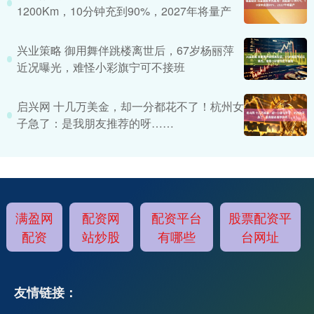
1200Km，10分钟充到90%，2027年将量产
兴业策略 御用舞伴跳楼离世后，67岁杨丽萍
近况曝光，难怪小彩旗宁可不接班
启兴网 十几万美金，却一分都花不了！杭州女
子急了：是我朋友推荐的呀……
满盈网
配资网
配资平台
股票配资平
配资
站炒股
有哪些
台网址
友情链接：