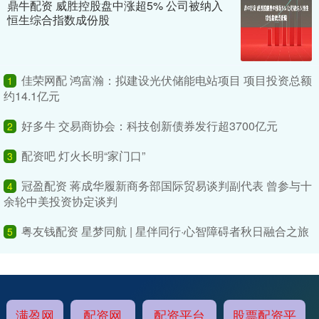
鼎牛配资 威胜控股盘中涨超5% 公司被纳入
恒生综合指数成份股
佳荣网配 鸿富瀚：拟建设光伏储能电站项目 项目投资总额
1
约14.1亿元
好多牛 交易商协会：科技创新债券发行超3700亿元
2
配资吧 灯火长明“家门口”
3
冠盈配资 蒋成华履新商务部国际贸易谈判副代表 曾参与十
4
余轮中美投资协定谈判
粤友钱配资 星梦同航 | 星伴同行·心智障碍者秋日融合之旅
5
满盈网
配资网
配资平台
股票配资平