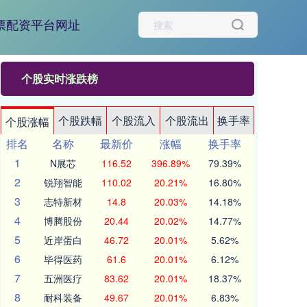
票配资平台网址
个股实时涨跌榜
个股跌幅
个股流入
个股流出
换手率
个股涨幅
排名
名称
最新价
涨幅
换手率
1
N展芯
116.52
396.89%
79.39%
2
锐翔智能
110.02
20.21%
16.80%
3
志特新材
14.8
20.03%
14.18%
4
博腾股份
20.44
20.02%
14.77%
5
近岸蛋白
46.72
20.01%
5.62%
6
毕得医药
61.6
20.01%
6.12%
7
五洲医疗
83.62
20.01%
18.37%
8
耐科装备
49.67
20.01%
6.83%