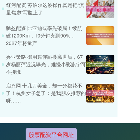
红河配资 苏泊尔这波操作真是把“流
量焦虑”写脸上了
驰盈配资 比亚迪或率先破局！续航
破1200Km，10分钟充到90%，
2027年将量产
兴业策略 御用舞伴跳楼离世后，67
岁杨丽萍近况曝光，难怪小彩旗宁可
不接班
启兴网 十几万美金，却一分都花不
了！杭州女子急了：是我朋友推荐的
呀……
股票配资平台网址