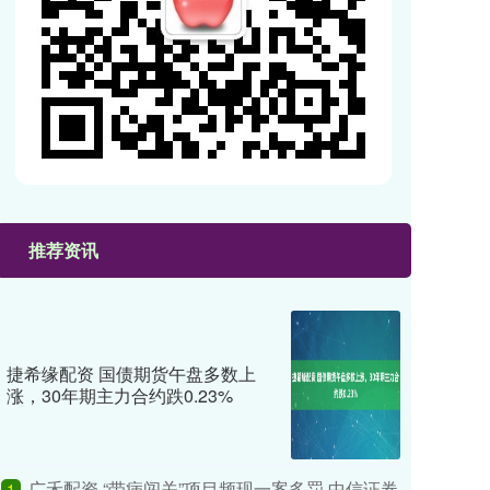
推荐资讯
捷希缘配资 国债期货午盘多数上
涨，30年期主力合约跌0.23%
广禾配资 “带病闯关”项目频现一案多罚 中信证券
1