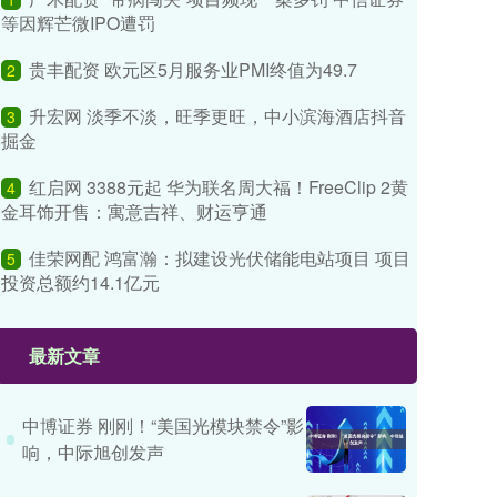
等因辉芒微IPO遭罚
贵丰配资 欧元区5月服务业PMI终值为49.7
2
升宏网 淡季不淡，旺季更旺，中小滨海酒店抖音
3
掘金
红启网 3388元起 华为联名周大福！FreeClip 2黄
4
金耳饰开售：寓意吉祥、财运亨通
佳荣网配 鸿富瀚：拟建设光伏储能电站项目 项目
5
投资总额约14.1亿元
最新文章
中博证券 刚刚！“美国光模块禁令”影
响，中际旭创发声