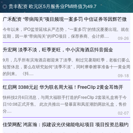
贵丰配资 欧元区5月服务业PMI终值为49.7
广禾配资 “带病闯关”项目频现一案多罚 中信证券等因辉芒微
IPO遭罚
今年以来，IPO监管延续从严态势，“一案多罚”的情况屡屡出现。就在
近期，因一单“带病闯关”的IPO项目，保荐券商、会计师....
09-26
升宏网 淡季不淡，旺季更旺，中小滨海酒店抖音掘金
9月，几乎所有滨海酒店都迎来了淡季。刚过完暑期旺季，老板们要么
短暂休息，要么在研究如何“淡季不淡”，同时摩拳擦掌准备十一黄金周
的到来。 《抖....
09-18
红启网 3388元起 华为联名周大福！FreeClip 2黄金耳饰开
售：寓意吉祥、财运亨通
快科技2月6日消息，与周大福联手打造的FreeClip 2套装礼盒将于今
日10:08正式开售。 此次共推出一發暴富和凤笙潮韵两款礼盒，售价
分....
02-07
佳荣网配 鸿富瀚：拟建设光伏储能电站项目 项目投资总额约
14.1亿元