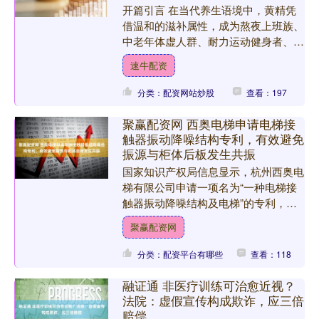
开篇引言 在当代养生语境中，黄精凭
借温和的滋补属性，成为熬夜上班族、
中老年体虚人群、耐力运动健身者、产
后术后恢复期人群、体质偏弱易疲劳者
速牛配资
及注重日常养生人群的优选....
分类：配资网站炒股
查看：197
聚赢配资网 西奥电梯申请电梯接
触器振动降噪结构专利，有效避免
振源与柜体后板发生共振
国家知识产权局信息显示，杭州西奥电
梯有限公司申请一项名为“一种电梯接
触器振动降噪结构及电梯”的专利，公
开号CN122166632A，申请日期为2025
聚赢配资网
年11月。....
分类：配资平台有哪些
查看：118
融证通 非医疗训练可治愈近视？
法院：虚假宣传构成欺诈，应三倍
赔偿