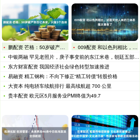
鹏配资 芒格：50岁破产到百亿身家，只靠3个选择
009配资 和以色列相比，试图灭绝人类的三体恶魔太善良了
中银两融 罕见老照片，庚子事变前的东江米巷，朝廷五部所在地，
东方财富配资 我国经济社会绿色转型加速推进
易融资 精工钢构：不向下修正“精工转债”转股价格
大资本 纯电轿车续航排行 最高续航超 700 公里
贵丰配资 欧元区5月服务业PMI终值为49.7