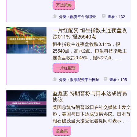
轻松拿捏大女主的氛围感，给我们解锁
万达策略
了日常也能照搬的黑色穿搭....
分类：配资平台有哪些
查看：132
一片红配资 恒生指数主连夜盘收
跌011% 报25540点
恒生指数主连夜盘收跌0.11%，报
25540点，高水2点。恒生科技指数主
连夜盘收跌0.45%，报5727点。....
一片红配资
分类：股票配资平台网址
查看：195
盈鑫惠 特朗普称与日本达成贸易
协议
美国总统特朗普22日在社交媒体上发文
称，美国与日本达成贸易协议。日本首
相石破茂当天接受记者提问时表示，有
关协议更详细的信息还需等待负责谈判
盈鑫惠
的日本经济再生大臣赤泽....