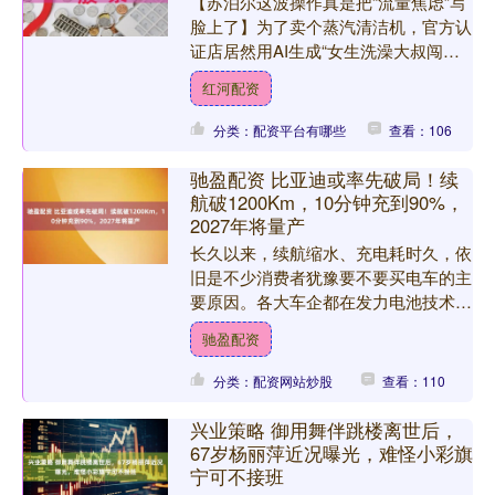
【苏泊尔这波操作真是把“流量焦虑”写
脸上了】为了卖个蒸汽清洁机，官方认
证店居然用AI生成“女生洗澡大叔闯入
帮搓背”、“如厕时保洁推门”这种剧情。
红河配资
画面里人物僵硬得....
分类：配资平台有哪些
查看：106
驰盈配资 比亚迪或率先破局！续
航破1200Km，10分钟充到90%，
2027年将量产
长久以来，续航缩水、充电耗时久，依
旧是不少消费者犹豫要不要买电车的主
要原因。各大车企都在发力电池技术，
如今比亚迪的固态电池传来新进展，有
驰盈配资
望打破目前行业的瓶颈。 ....
分类：配资网站炒股
查看：110
兴业策略 御用舞伴跳楼离世后，
67岁杨丽萍近况曝光，难怪小彩旗
宁可不接班