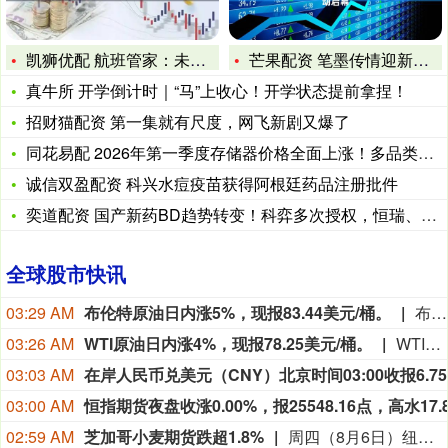
凯狮优配 航班管家：未来两周46条中日航线取消全部航班
芒果配资 笔墨传情迎新春&#32;文化惠民暖泰山——
真牛所 开学倒计时｜“马”上收心！开学状态提前拿捏！
招财猫配资 第一集就有尺度，网飞新剧又爆了
同花易配 2026年第一季度存储器价格全面上涨！多品类增幅创
诚信双盈配资 科兴水痘疫苗获得阿根廷药品注册批件
奕道配资 国产新药BD趋势转变！科弈多次授权，恒瑞、百济等引
全球股市快讯
03:29 AM
布伦特原油日内涨5%，现报83.44美元/桶。
布伦特原油日内涨5%，现报83.44美元/桶。
03:26 AM
WTI原油日内涨4%，现报78.25美元/桶。
WTI原油日内涨4%，现报78.25美元/桶。
03:03 AM
03:00 AM
02:59 AM
芝加哥小麦期货跌超1.8%
周四（8月6日）纽约尾盘，彭博谷物分类指数跌0.36%，报30.8249点。CBOT玉米期货涨0.27%，CBOT小麦期货跌1.83%，CBOT大豆期货涨0.23%，豆粕期货涨0.19%，豆油期货涨0.21%。CBOT瘦肉猪期货跌1.63%，活牛期货跌1.86%，饲牛期货跌1.90%。