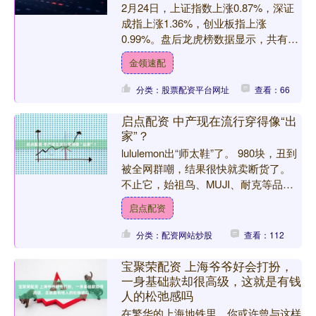
2月24日，上证指数上涨0.87%，深证
成指上涨1.36%，创业板指上涨
0.99%。盘后龙虎榜数据显示，共有53
只个股因当日异动登上龙虎榜，资金净
金领速配
流入最多的是华....
分类：股票配资平台网址
查看：66
启点配资 中产现在流行穿得像“出
家”？
lululemon出“师太鞋”了。 980块，丑到
被全网群嘲，结果很快就卖断货了。
不止它，始祖鸟、MUJI、耐克等品牌
也都在出各种佛系单品。 今天就来扒
启点配资
一扒这....
分类：配资网站炒股
查看：112
宝聚荣配资 上海爷爷好会打扮，
一身基础款却很高级，这就是有钱
人的松弛感吗
在繁华的上海地铁里，你或许曾与这样