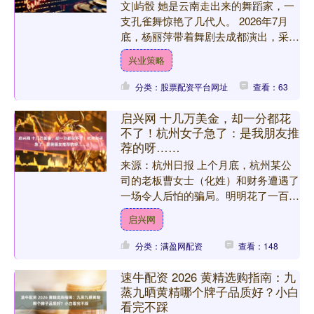
文|屿骰 她是云南走出来的舞蹈家，一
支孔雀舞惊艳了几代人。 2026年7月
底，杨丽萍带着舞剧去成都演出，采访
里说当天只吃了一个鸡蛋，让不少人咋
兴业策略
舌。 可很少有人知....
分类：股票配资平台网址
查看：63
启兴网 十几万美金，却一分都花
不了！杭州女子急了：是我朋友推
荐的呀……
来源：杭州日报 上个月底，杭州某公
司的老板曹女士（化姓）和财务遭遇了
一场令人后怕的骗局。明明花了一百多
万元人民币换汇十几万美金，结果却发
启兴网
现钱虽然到账，但根本用不....
分类：满盈网配资
查看：148
速牛配资 2026 黄精选购指南：九
蒸九晒黄精哪个牌子品质好？小白
看完不踩