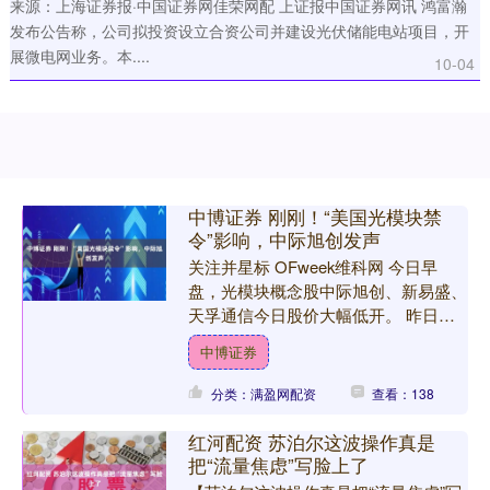
来源：上海证券报·中国证券网佳荣网配 上证报中国证券网讯 鸿富瀚
发布公告称，公司拟投资设立合资公司并建设光伏储能电站项目，开
展微电网业务。本....
10-04
中博证券 刚刚！“美国光模块禁
令”影响，中际旭创发声
关注并星标 OFweek维科网 今日早
盘，光模块概念股中际旭创、新易盛、
天孚通信今日股价大幅低开。 昨日晚
间有市场消息称，正在起草一项禁令，
中博证券
旨在禁止美国进口中国....
分类：满盈网配资
查看：138
红河配资 苏泊尔这波操作真是
把“流量焦虑”写脸上了