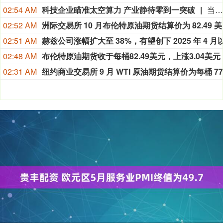
02:54 AM
科技企业瞄准太空算力 产业静待零到一突破
当地时间8月5日，在交出上市后首份财报之际，SpaceX在社交媒体上宣布，公司正与英伟达合作，共同开发设计Starmind AI1卫星计算载荷，每颗Starmind卫星都将搭载英伟达Rubin GPU和Vera CPU，实现数据中心级太空计算能力。英伟达也在社交媒体上确认了这项合作并表示：“AI基础设施的下一个篇章，正迈向AI计算从未涉足的疆域。”
02:52 AM
洲际交易
02:51 AM
02:48 AM
02:31 AM