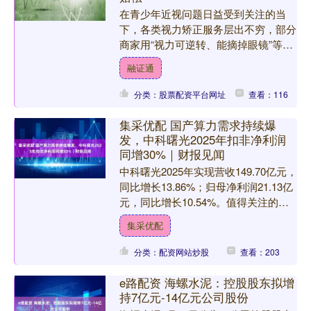
在青少年近视问题日益受到关注的当
下，各类视力矫正服务层出不穷，部分
商家用“视力可逆转、能摘掉眼镜”等说
法吸引家长付费。然而，近视真的能通
融证通
过非医疗训练治愈吗？如果....
分类：股票配资平台网址
查看：116
集采优配 国产算力需求持续爆
发，中科曙光2025年扣非净利润
同增30%｜财报见闻
中科曙光2025年实现营收149.70亿元，
同比增长13.86%；归母净利润21.13亿
元，同比增长10.54%。值得关注的
是，扣非净利润达17.85亿元，同比....
集采优配
分类：配资网站炒股
查看：203
e路配资 海螺水泥：控股股东拟增
持7亿元-14亿元公司股份