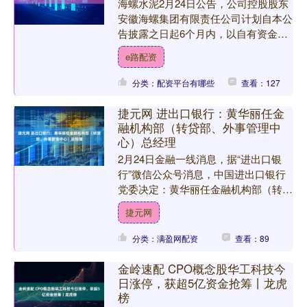
海螺水泥2月24日公告，公司控股股东
安徽海螺集团有限责任公司计划自本公
告披露之日起6个月内，以自有资金及
自筹资金，通过上海证券交易所交易系
e路配资
统以集中竞价的方式增持....
分类：配资平台有哪些
查看：127
捷元网 进出口银行：黄华丽任金
融机构部（转贷部、外事管理中
心）总经理
2月24日金融一线消息，据“进出口银
行”微信公众号消息，中国进出口银行
党委决定：黄华丽任金融机构部（转贷
部、外事管理中心）总经理；张炬任天
捷元网
津分行党委书记。 海量....
分类：满盈网配资
查看：89
金岭速配 CPO概念股华工科技今
日涨停，获超5亿资金抢筹丨龙虎
榜