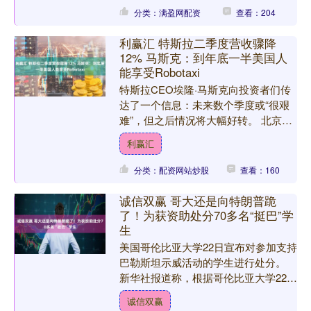
分类：满盈网配资
查看：204
利赢汇 特斯拉二季度营收骤降
12% 马斯克：到年底一半美国人
能享受Robotaxi
特斯拉CEO埃隆·马斯克向投资者们传
达了一个信息：未来数个季度或“很艰
难”，但之后情况将大幅好转。 北京时
间7月24日凌晨，特斯拉发布的财报显
利赢汇
示，第二季度实现营....
分类：配资网站炒股
查看：160
诚信双赢 哥大还是向特朗普跪
了！为获资助处分70多名“挺巴”学
生
美国哥伦比亚大学22日宣布对参加支持
巴勒斯坦示威活动的学生进行处分。
新华社报道称，根据哥伦比亚大学22日
发布的声明，校方21日就2025年5月巴
诚信双赢
特勒图书馆干扰....