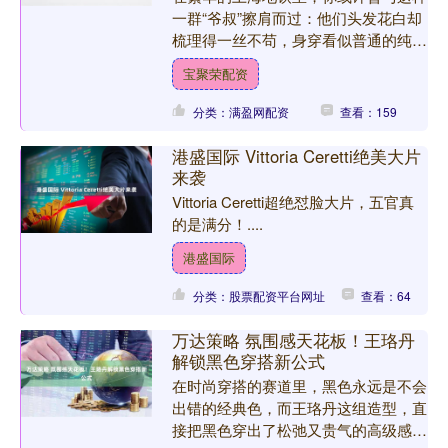
一群“爷叔”擦肩而过：他们头发花白却
梳理得一丝不苟，身穿看似普通的纯色
衬衫或夹克，搭配剪裁利落的直筒裤，
宝聚荣配资
脚踩一双干净的运动鞋。....
分类：满盈网配资
查看：159
港盛国际 Vittoria Ceretti绝美大片
来袭
Vittoria Ceretti超绝怼脸大片，五官真
的是满分！....
港盛国际
分类：股票配资平台网址
查看：64
万达策略 氛围感天花板！王珞丹
解锁黑色穿搭新公式
在时尚穿搭的赛道里，黑色永远是不会
出错的经典色，而王珞丹这组造型，直
接把黑色穿出了松弛又贵气的高级感，