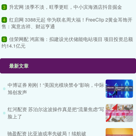
升宏网 淡季不淡，旺季更旺，中小滨海酒店抖音掘金
3
红启网 3388元起 华为联名周大福！FreeClip 2黄金耳饰开
4
售：寓意吉祥、财运亨通
佳荣网配 鸿富瀚：拟建设光伏储能电站项目 项目投资总额
5
约14.1亿元
最新文章
中博证券 刚刚！“美国光模块禁令”影响，中际
旭创发声
红河配资 苏泊尔这波操作真是把“流量焦虑”写
脸上了
驰盈配资 比亚迪或率先破局！续航破