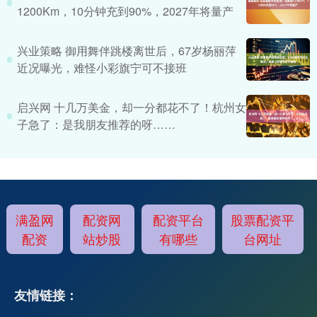
1200Km，10分钟充到90%，2027年将量产
兴业策略 御用舞伴跳楼离世后，67岁杨丽萍
近况曝光，难怪小彩旗宁可不接班
启兴网 十几万美金，却一分都花不了！杭州女
子急了：是我朋友推荐的呀……
满盈网
配资网
配资平台
股票配资平
配资
站炒股
有哪些
台网址
友情链接：