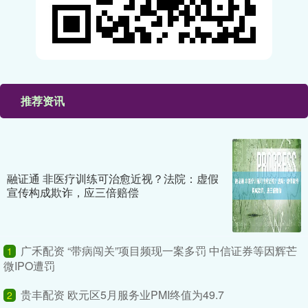
推荐资讯
融证通 非医疗训练可治愈近视？法院：虚假
宣传构成欺诈，应三倍赔偿
广禾配资 “带病闯关”项目频现一案多罚 中信证券等因辉芒
1
微IPO遭罚
贵丰配资 欧元区5月服务业PMI终值为49.7
2