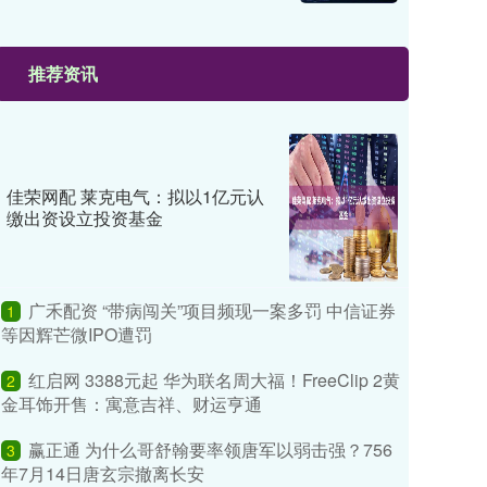
推荐资讯
佳荣网配 莱克电气：拟以1亿元认
缴出资设立投资基金
广禾配资 “带病闯关”项目频现一案多罚 中信证券
1
等因辉芒微IPO遭罚
红启网 3388元起 华为联名周大福！FreeClip 2黄
2
金耳饰开售：寓意吉祥、财运亨通
赢正通 为什么哥舒翰要率领唐军以弱击强？756
3
年7月14日唐玄宗撤离长安