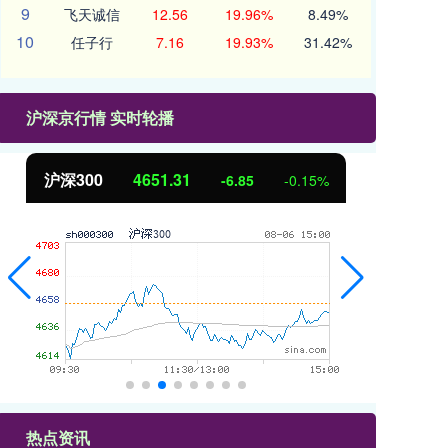
9
飞天诚信
12.56
19.96%
8.49%
10
任子行
7.16
19.93%
31.42%
沪深京行情 实时轮播
沪深300
4651.31
北
-6.85
-0.15%
热点资讯