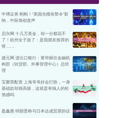
中博证券 刚刚！“美国光模块禁令”影
响，中际旭创发声
启兴网 十几万美金，却一分都花不
了！杭州女子急了：是我朋友推荐的
呀……
捷元网 进出口银行：黄华丽任金融机
构部（转贷部、外事管理中心）总经
理
宝聚荣配资 上海爷爷好会打扮，一身
基础款却很高级，这就是有钱人的松
弛感吗
盈鑫惠 特朗普称与日本达成贸易协议