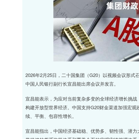
上证指数
3900.35
00
-0.01%
21.92
0.
2026年2月25日，二十国集团（G20）以视频会议
中国人民银行副行长宣昌能出席会议并发言。
宣昌能表示，为应对当前复杂多变的全球经济增长挑战
构建开放型世界经济。中国支持G20财金渠道加强宏
续、平衡、包容性增长。
宣昌能指出，中国经济基础稳、优势多、韧性强、潜力