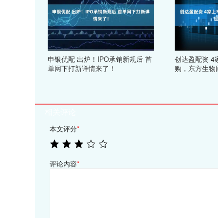
申银优配 出炉！IPO承销新规后 首
创达盈配资 
单网下打新详情来了！
购，东方生物
相关评论
本文评分
*
评论内容
*