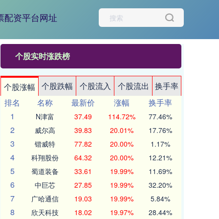
票配资平台网址
个股实时涨跌榜
个股跌幅
个股流入
个股流出
换手率
个股涨幅
排名
名称
最新价
涨幅
换手率
1
N津富
37.49
114.72%
77.46%
2
威尔高
39.83
20.01%
17.76%
3
锴威特
77.82
20.00%
1.17%
4
科翔股份
64.32
20.00%
12.21%
5
蜀道装备
33.61
19.99%
11.69%
6
中巨芯
27.85
19.99%
32.20%
7
广哈通信
19.03
19.99%
5.84%
8
欣天科技
18.02
19.97%
28.44%