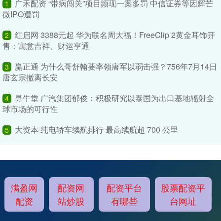
广禾配资 “带病闯关”项目频现一案多罚 中信证券等因辉芒
1
微IPO遭罚
红启网 3388元起 华为联名周大福！FreeClip 2黄金耳饰开
2
售：寓意吉祥、财运亨通
赢正通 为什么哥舒翰要率领唐军以弱击强？756年7月14日
3
唐玄宗撤离长安
寻牛堂 广汽集团郁俊：积极研究以泰国为出口基地辐射全
4
球市场的可行性
大资本 纯电轿车续航排行 最高续航超 700 公里
5
满盈网
配资网
配资平台
股票配资平
配资
站炒股
有哪些
台网址