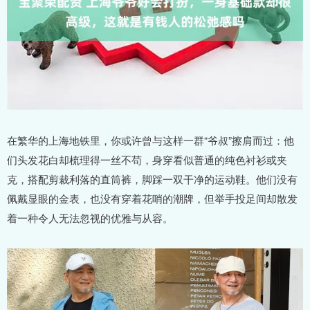
在繁华的上海地铁里，你或许曾与这样一群“爷叔”擦肩而过：他
们头发花白却梳理得一丝不苟，身穿看似普通的纯色衬衫或夹
克，搭配剪裁利落的直筒裤，脚踩一双干净的运动鞋。他们没有
佩戴显眼的金表，也没有穿着花哨的潮牌，但举手投足间却散发
着一种令人无法忽视的优雅与从容。