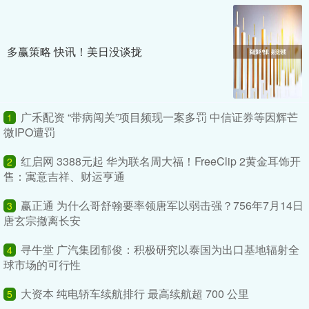
多赢策略 快讯！美日没谈拢
广禾配资 “带病闯关”项目频现一案多罚 中信证券等因辉芒
1
微IPO遭罚
红启网 3388元起 华为联名周大福！FreeClip 2黄金耳饰开
2
售：寓意吉祥、财运亨通
赢正通 为什么哥舒翰要率领唐军以弱击强？756年7月14日
3
唐玄宗撤离长安
寻牛堂 广汽集团郁俊：积极研究以泰国为出口基地辐射全
4
球市场的可行性
大资本 纯电轿车续航排行 最高续航超 700 公里
5