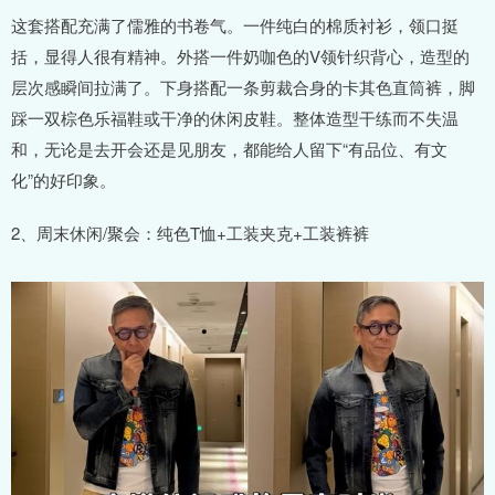
这套搭配充满了儒雅的书卷气。一件纯白的棉质衬衫，领口挺
括，显得人很有精神。外搭一件奶咖色的V领针织背心，造型的
层次感瞬间拉满了。下身搭配一条剪裁合身的卡其色直筒裤，脚
踩一双棕色乐福鞋或干净的休闲皮鞋。整体造型干练而不失温
和，无论是去开会还是见朋友，都能给人留下“有品位、有文
化”的好印象。
2、周末休闲/聚会：纯色T恤+工装夹克+工装裤裤