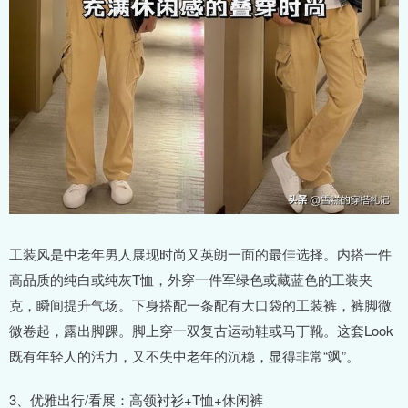
工装风是中老年男人展现时尚又英朗一面的最佳选择。内搭一件
高品质的纯白或纯灰T恤，外穿一件军绿色或藏蓝色的工装夹
克，瞬间提升气场。下身搭配一条配有大口袋的工装裤，裤脚微
微卷起，露出脚踝。脚上穿一双复古运动鞋或马丁靴。这套Look
既有年轻人的活力，又不失中老年的沉稳，显得非常“飒”。
3、优雅出行/看展：高领衬衫+T恤+休闲裤