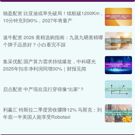
驰盈配资 比亚迪或率先破局！续航破1200Km，
10分钟充到90%，2027年将量产
速牛配资 2026 黄精选购指南：九蒸九晒黄精哪
个牌子品质好？小白看完不踩
集采优配 国产算力需求持续爆发，中科曙光
2025年扣非净利润同增30%｜财报见闻
启点配资 中产现在流行穿得像“出家”？
利赢汇 特斯拉二季度营收骤降12% 马斯克：到
年底一半美国人能享受Robotaxi