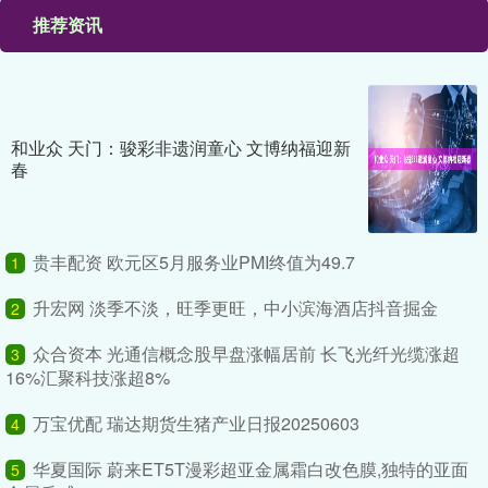
推荐资讯
和业众 天门：骏彩非遗润童心 文博纳福迎新
春
贵丰配资 欧元区5月服务业PMI终值为49.7
1
升宏网 淡季不淡，旺季更旺，中小滨海酒店抖音掘金
2
众合资本 光通信概念股早盘涨幅居前 长飞光纤光缆涨超
3
16%汇聚科技涨超8%
万宝优配 瑞达期货生猪产业日报20250603
4
华夏国际 蔚来ET5T漫彩超亚金属霜白改色膜,独特的亚面
5