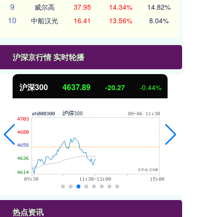
9
威尔高
37.95
14.34%
14.82%
10
中船汉光
16.41
13.56%
8.04%
沪深京行情 实时轮播
沪深300
4637.89
北
-20.27
-0.44%
热点资讯