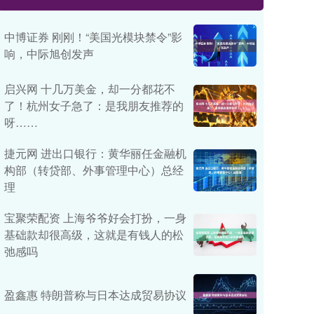
中博证券 刚刚！“美国光模块禁令”影
响，中际旭创发声
启兴网 十几万美金，却一分都花不
了！杭州女子急了：是我朋友推荐的
呀……
捷元网 进出口银行：黄华丽任金融机
构部（转贷部、外事管理中心）总经
理
宝聚荣配资 上海爷爷好会打扮，一身
基础款却很高级，这就是有钱人的松
弛感吗
盈鑫惠 特朗普称与日本达成贸易协议