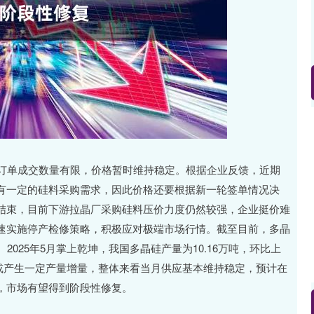
深证成指
14070.78
1%
-73.43
-0.52%
订单成交数量有限，价格暂时维持稳定。根据企业反馈，近期
有一定的硅料采购需求，因此价格还要根据新一轮签单情况决
结束，目前下游拉晶厂采购硅料压价力度仍然较强，企业挺价难
速实施停产检修策略，积极应对极端市场行情。截至目前，多晶
025年5月掌上乾坤，我国多晶硅产量为10.16万吨，环比上
地或产生一定产量增量，整体来看当月供应基本维持稳定，预计在
，市场有望得到阶段性修复。