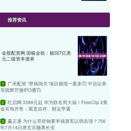
推荐资讯
金股配资网 国银金租：赎回7亿美
元二级资本债券
广禾配资 “带病闯关”项目频现一案多罚 中信证券
1
等因辉芒微IPO遭罚
红启网 3388元起 华为联名周大福！FreeClip 2黄
2
金耳饰开售：寓意吉祥、财运亨通
赢正通 为什么哥舒翰要率领唐军以弱击强？756
3
年7月14日唐玄宗撤离长安