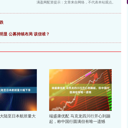
满盈网配资提示：文章来自网络，不代表本站观点。
跌
明显 公募持续布局 该信谁？
国大陆至日本航班量大
端盛康优配 马克龙四川行开心到蹦
起，称中国行圆满但有唯一遗憾