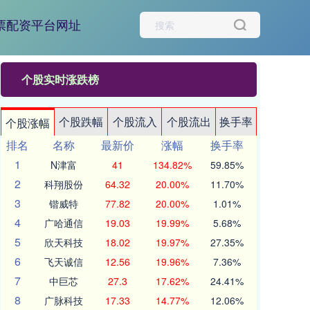
票配资平台网址
个股实时涨跌榜
个股跌幅
个股流入
个股流出
换手率
个股涨幅
排名
名称
最新价
涨幅
换手率
1
N津富
41
134.82%
59.85%
2
科翔股份
64.32
20.00%
11.70%
3
锴威特
77.82
20.00%
1.01%
4
广哈通信
19.03
19.99%
5.68%
5
欣天科技
18.02
19.97%
27.35%
6
飞天诚信
12.56
19.96%
7.36%
7
中巨芯
27.3
17.62%
24.41%
8
广脉科技
17.33
14.77%
12.06%