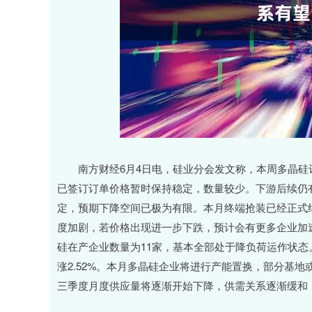
上证指数
3878.92
00
-0.35%
0.49
0.0
南方财经6月4日电，硅业分会发文称，本周多晶硅
已签订订单价格暂时保持稳定，数量较少。下游后续仍
定，预期下降空间已极为有限。本月终端抢装已经正式
度加剧，若价格出现进一步下跌，预计会有更多企业加
硅在产企业数量为11家，基本全部处于降负荷运作状态。2
涨2.52%。本月多晶硅企业将进行产能置换，部分基
三季度月度供应量将逐渐开始下降，供需关系逐渐缓和