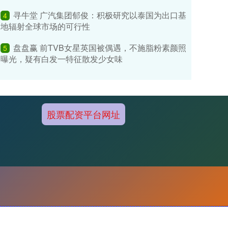
寻牛堂 广汽集团郁俊：积极研究以泰国为出口基
4
地辐射全球市场的可行性
盘盘赢 前TVB女星英国被偶遇，不施脂粉素颜照
5
曝光，疑有白发一特征散发少女味
股票配资平台网址