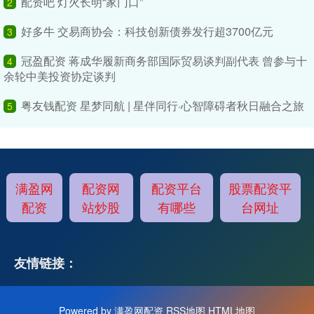
配资吧 灯火长明“家门口”
2
好多牛 交易商协会：科技创新债券发行超3700亿元
3
冠盈配资 蒋成华履新商务部国际贸易谈判副代表 曾参与十
4
余轮中美投资协定谈判
粤友钱配资 星梦同航 | 星伴同行·心智障碍者秋日融合之旅
5
满盈网
配资网
配资平台
股票配资平
配资
站炒股
有哪些
台网址
友情链接：
Powered by
满盈网配资
RSS地图
HTML地图