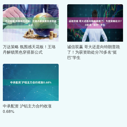
万达策略 氛围感天花板！王珞
诚信双赢 哥大还是向特朗普跪
丹解锁黑色穿搭新公式
了！为获资助处分70多名“挺
巴”学生
中承配资 沪铝主力合约收涨
0.68%