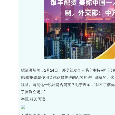
沪深300
4694.44
0.89
1.42%
43.13
0.9
据澎湃新闻，2月24日，外交部发言人毛宁主持例行记者
I模型据说是使用英伟达最先进的AI芯片进行训练的。这
移除。请问这一说法是否属实？毛宁表示，“我不了解
了原则立场。”
举报 相关阅读