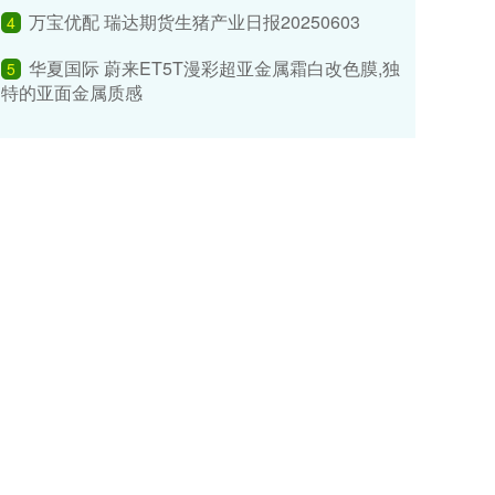
万宝优配 瑞达期货生猪产业日报20250603
4
华夏国际 蔚来ET5T漫彩超亚金属霜白改色膜,独
5
特的亚面金属质感