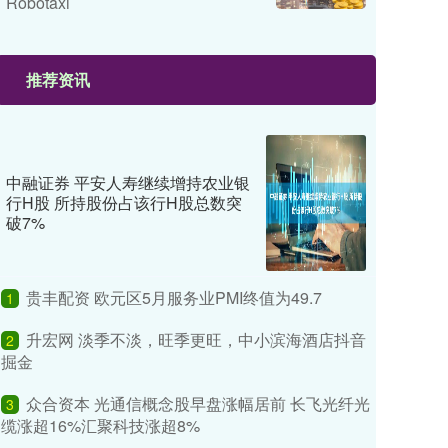
Robotaxi
推荐资讯
中融证券 平安人寿继续增持农业银
行H股 所持股份占该行H股总数突
破7%
贵丰配资 欧元区5月服务业PMI终值为49.7
1
升宏网 淡季不淡，旺季更旺，中小滨海酒店抖音
2
掘金
众合资本 光通信概念股早盘涨幅居前 长飞光纤光
3
缆涨超16%汇聚科技涨超8%