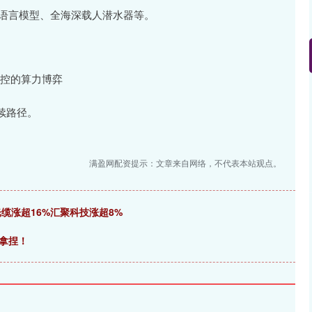
k开源大语言模型、全海深载人潜水器等。
可控的算力博弈
续路径。
满盈网配资提示：文章来自网络，不代表本站观点。
缆涨超16%汇聚科技涨超8%
前拿捏！