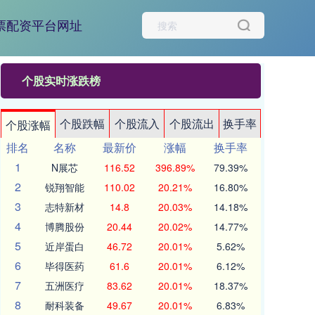
票配资平台网址
个股实时涨跌榜
个股跌幅
个股流入
个股流出
换手率
个股涨幅
排名
名称
最新价
涨幅
换手率
1
N展芯
116.52
396.89%
79.39%
2
锐翔智能
110.02
20.21%
16.80%
3
志特新材
14.8
20.03%
14.18%
4
博腾股份
20.44
20.02%
14.77%
5
近岸蛋白
46.72
20.01%
5.62%
6
毕得医药
61.6
20.01%
6.12%
7
五洲医疗
83.62
20.01%
18.37%
8
耐科装备
49.67
20.01%
6.83%