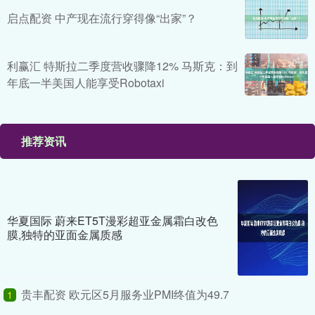
启点配资 中产现在流行穿得像“出家”？
利赢汇 特斯拉二季度营收骤降12% 马斯克：到
年底一半美国人能享受Robotaxi
推荐资讯
华夏国际 蔚来ET5T漫彩超亚金属霜白改色
膜,独特的亚面金属质感
贵丰配资 欧元区5月服务业PMI终值为49.7
1