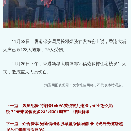
11月28日，香港保安局局长邓炳强在发布会上说，香港大埔
火灾已致128人遇难，79人受伤。
11月26日下午，香港新界大埔屋邨宏福苑多栋住宅楼发生火
灾，造成重大人员伤亡。
满盈网配资提示：文章来自网络，不代表本站观点。
上一篇：
凤凰配资 特朗普IEEPA关税被判违法，企业怎么退
税？“未来警惕更多232和301调查”｜律师解读
下一篇：
众合资本 光通信概念股早盘涨幅居前 长飞光纤光缆涨超
16%汇聚科技涨超8%