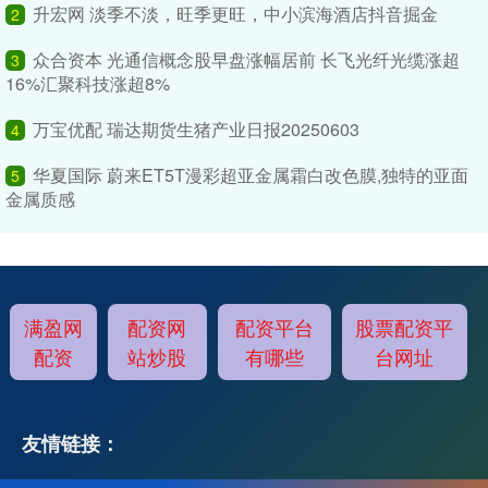
升宏网 淡季不淡，旺季更旺，中小滨海酒店抖音掘金
2
众合资本 光通信概念股早盘涨幅居前 长飞光纤光缆涨超
3
16%汇聚科技涨超8%
万宝优配 瑞达期货生猪产业日报20250603
4
华夏国际 蔚来ET5T漫彩超亚金属霜白改色膜,独特的亚面
5
金属质感
满盈网
配资网
配资平台
股票配资平
配资
站炒股
有哪些
台网址
友情链接：