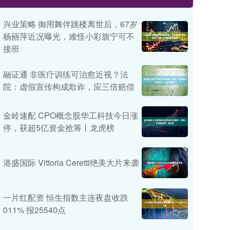
兴业策略 御用舞伴跳楼离世后，67岁
杨丽萍近况曝光，难怪小彩旗宁可不
接班
融证通 非医疗训练可治愈近视？法
院：虚假宣传构成欺诈，应三倍赔偿
金岭速配 CPO概念股华工科技今日涨
停，获超5亿资金抢筹丨龙虎榜
港盛国际 Vittoria Ceretti绝美大片来袭
一片红配资 恒生指数主连夜盘收跌
011% 报25540点