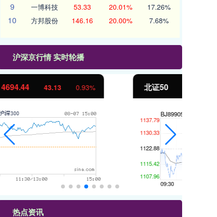
9
一博科技
53.33
20.01%
17.26%
10
方邦股份
146.16
20.00%
7.68%
沪深京行情 实时轮播
北证50
1134.24
创
11.37
1.01%
热点资讯