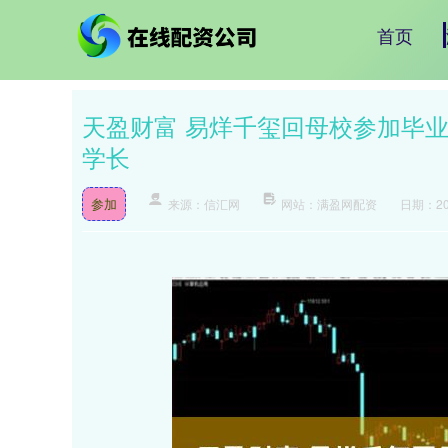
首页
天盈财富 易烊千玺回母校参加毕
学长
参加
来源：信汇网
网站：满盈网配资
日期：202