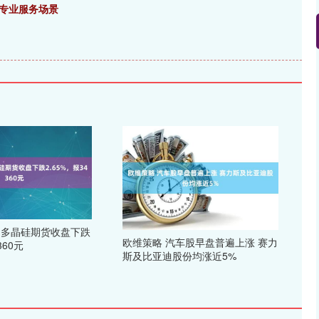
价专业服务场景
日多晶硅期货收盘下跌
欧维策略 汽车股早盘普遍上涨 赛力
360元
斯及比亚迪股份均涨近5%