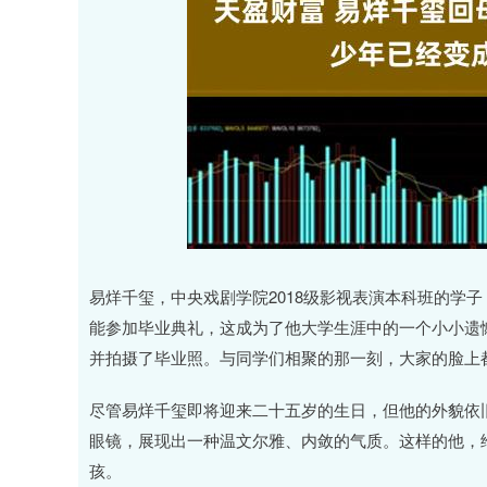
深证成指
14311.01
.68
1.02%
200.89
1
易烊千玺，中央戏剧学院2018级影视表演本科班的学子
能参加毕业典礼，这成为了他大学生涯中的一个小小遗
并拍摄了毕业照。与同学们相聚的那一刻，大家的脸上
尽管易烊千玺即将迎来二十五岁的生日，但他的外貌依
眼镜，展现出一种温文尔雅、内敛的气质。这样的他，
孩。