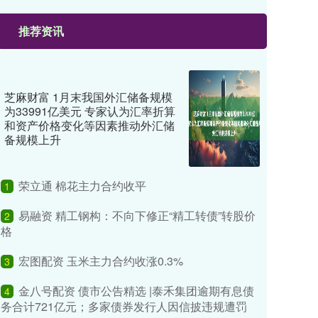
推荐资讯
芝麻财富 1月末我国外汇储备规模
为33991亿美元 专家认为汇率折算
和资产价格变化等因素推动外汇储
备规模上升
荣立通 棉花主力合约收平
1
易融资 精工钢构：不向下修正“精工转债”转股价
2
格
宏图配资 玉米主力合约收涨0.3%
3
金八号配资 债市公告精选 |泰禾集团逾期有息债
4
务合计721亿元；多家债券发行人因信披违规遭罚