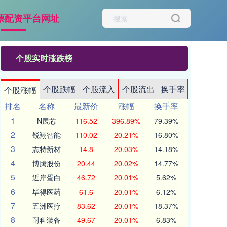
票配资平台网址
个股实时涨跌榜
个股跌幅
个股流入
个股流出
换手率
个股涨幅
排名
名称
最新价
涨幅
换手率
1
N展芯
116.52
396.89%
79.39%
2
锐翔智能
110.02
20.21%
16.80%
3
志特新材
14.8
20.03%
14.18%
4
博腾股份
20.44
20.02%
14.77%
5
近岸蛋白
46.72
20.01%
5.62%
6
毕得医药
61.6
20.01%
6.12%
7
五洲医疗
83.62
20.01%
18.37%
8
耐科装备
49.67
20.01%
6.83%